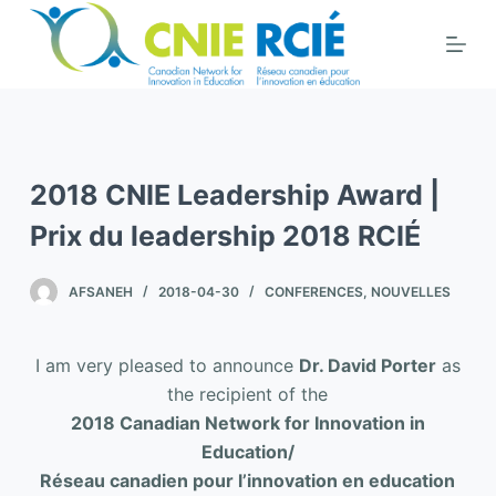
S
k
i
p
t
o
2018 CNIE Leadership Award |
c
o
Prix du leadership 2018 RCIÉ
n
t
AFSANEH
2018-04-30
CONFERENCES
,
NOUVELLES
e
n
I am very pleased to announce
Dr. David Porter
as
t
the recipient of the
2018 Canadian Network for Innovation in
Education/
Réseau canadien pour l’innovation en education