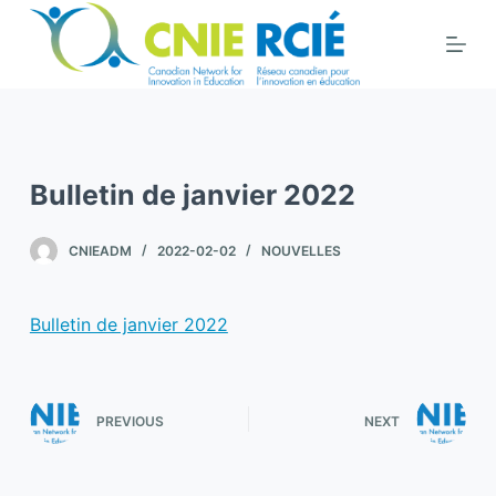
S
k
i
p
t
o
Bulletin de janvier 2022
c
o
CNIEADM
2022-02-02
NOUVELLES
n
t
e
Bulletin de janvier 2022
n
t
PREVIOUS
NEXT