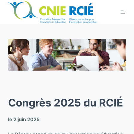
S
k
i
p
t
o
c
o
n
t
e
n
Congrès 2025 du RCIÉ
t
le 2 juin 2025