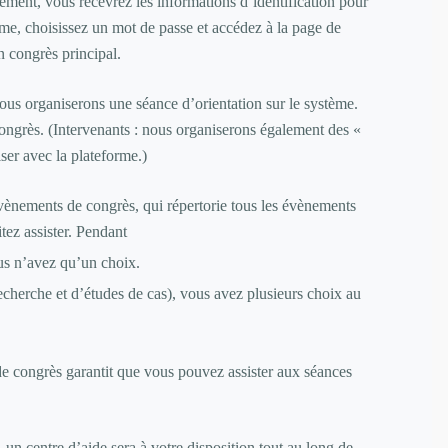
nement, vous recevrez les informations d’identification pour
me, choisissez un mot de passe et accédez à la page de
 congrès principal.
nous organiserons une séance d’orientation sur le système.
congrès. (Intervenants : nous organiserons également des «
iser avec la plateforme.)
vènements de congrès, qui répertorie tous les évènements
tez assister. Pendant
us n’avez qu’un choix.
recherche et d’études de cas), vous avez plusieurs choix au
e congrès garantit que vous pouvez assister aux séances
un centre d’aide sera à votre disposition tout au long de