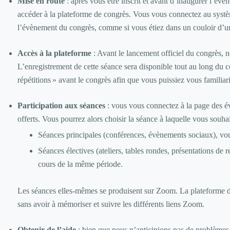
Mise en route
: après vous être inscrit et avant d’inaugurer l’évè
accéder à la plateforme de congrès. Vous vous connectez au systè
l’évènement du congrès, comme si vous étiez dans un couloir d’un
Accès à la plateforme
: Avant le lancement officiel du congrès, 
L’enregistrement de cette séance sera disponible tout au long du 
répétitions » avant le congrès afin que vous puissiez vous familiar
Participation aux séances
: vous vous connectez à la page des é
offerts. Vous pourrez alors choisir la séance à laquelle vous souhai
Séances principales (conférences, évènements sociaux), vo
Séances électives (ateliers, tables rondes, présentations de 
cours de la même période.
Les séances elles-mêmes se produisent sur Zoom. La plateforme d
sans avoir à mémoriser et suivre les différents liens Zoom.
Obtenir de l’aide
: bien que nous n’anticipions pas de problèmes, 