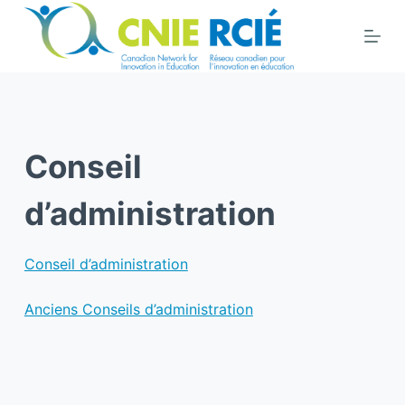
S
k
i
p
t
o
Conseil
c
o
d’administration
n
t
e
Conseil d’administration
n
t
Anciens Conseils d’administration