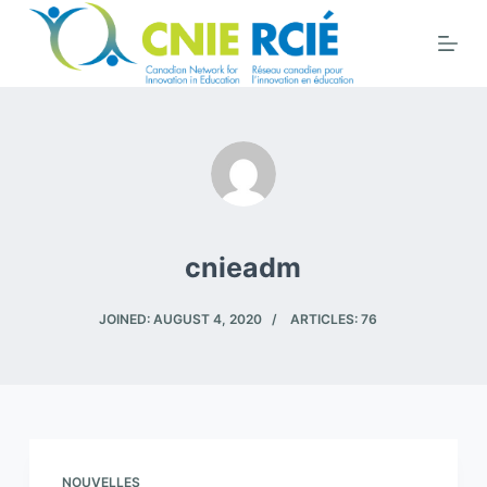
S
k
i
p
t
o
c
o
n
cnieadm
t
e
JOINED: AUGUST 4, 2020
ARTICLES: 76
n
t
NOUVELLES