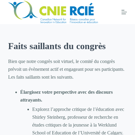
S
k
i
p
t
Faits saillants du congrès
o
c
o
Bien que notre congrès soit virtuel, le comité du congrès
n
prévoit un évènement actif et engageant pour ses participants.
t
Les faits saillants sont les suivants.
e
Élargissez votre perspective avec des discours
n
attrayants.
t
Explorez l’approche critique de l’éducation avec
Shirley Steinberg, professeur de recherche en
études critiques de la jeunesse à la Werklund
School of Education de l’Université de Calgary.