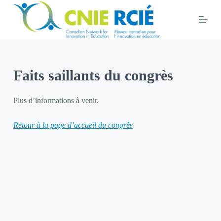
S
k
i
p
t
Faits saillants du congrès
o
c
o
Plus d’informations à venir.
n
Retour à la page d’accueil du congrès
t
e
n
t