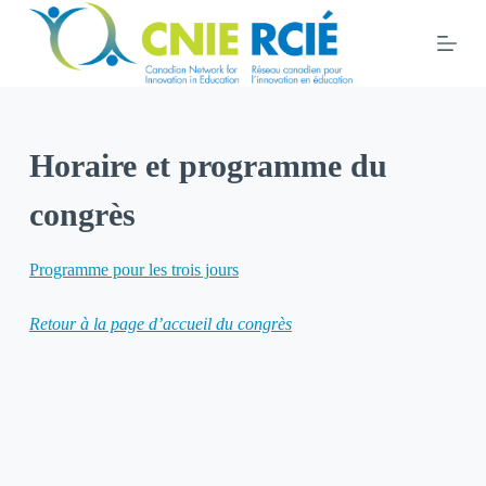
S
k
i
p
t
Horaire et programme du
o
c
congrès
o
n
Programme pour les trois jours
t
e
Retour à la page d’accueil du congrès
n
t